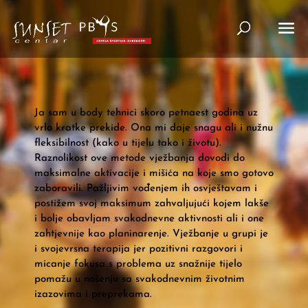
Ja sam u body tehnici skoro petnaest godina uz
vrlo kratke prekide. Ona mi daje snagu ali i nužnu
fleksibilnost (kako u tijelu tako i životu).
Raznolikost ove metode vježbanja dovodi do
maksimalne aktivacije i mišića na koje smo gotovo
zaboravili. Pažljivim vođenjem ih osvještavam i
postižem svoj maksimum zahvaljujući kojem lakše
i bolje obavljam svakodnevne aktivnosti ali i one
zahtjevnije kao planinarenje. Vježbanje u grupi je
i svojevrsna terapija jer pozitivni razgovori i
micanje fokusa s problema uz snažnije tijelo
pomažu u nošenju sa svakodnevnim životnim
izazovima i preprekama.