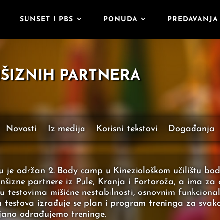
SUNSET I PBS
PONUDA
PREDAVANJA 
NŠIZNIH PARTNERA
Novosti
Iz medija
Korisni tekstovi
Događanja
je održan 2. Body camp u Kineziološkom učilištu body
nšizne partnere iz Pule, Kranja i Portoroža, a ima za c
, u testovima mišićne nestabilnosti, osnovnim funkcion
ih testova izrađuje se plan i program treninga za svak
ljano odrađujemo treninge.