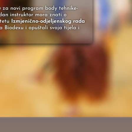
se za novi program body tehnike-
jedan instruktor mora znati o
itetu
Izmjenično-odjeljenskog rada
Biodexu i opuštali svoja tijela i