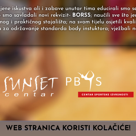
jene iskustva ali i zabave unutar tima educirali smo 
o smo savladali novi rekvizit-
BORSS
; naučili sve što 
og i praktičnog stajališta; na svom tijelu osjetili kval
 za održavanje standarda body instuktora; vježbali na 
WEB STRANICA KORISTI KOLAČIĆE!
Naša priča
Sunset tim
Ponuda
Kontakt