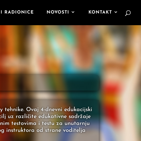
I RADIONICE
NOVOSTI
KONTAKT
 tehnike. Ovaj 4-dnevni edukacijski
ilj uz različite edukativne sadržaje
alnim testovima i testu za unutarnju
og instruktora od strane voditelja