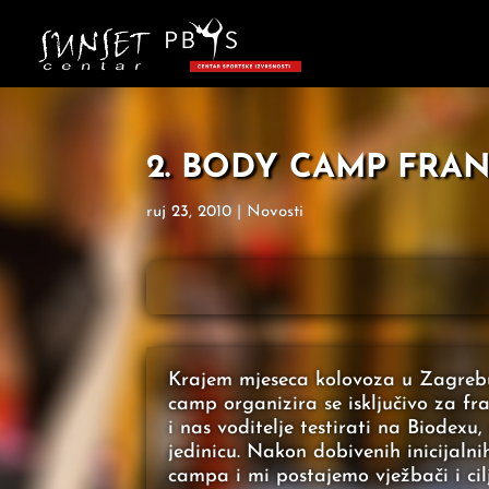
2. BODY CAMP FRA
ruj 23, 2010
|
Novosti
Krajem mjeseca kolovoza u Zagrebu 
camp organizira se isključivo za fra
i nas voditelje testirati na Biodexu
jedinicu. Nakon dobivenih inicijaln
campa i mi postajemo vježbači i ci