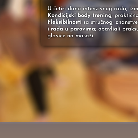
U četiri dana intenzivnog rada, izm
Kondicijski body trening
; praktičn
Fleksibilnosti
sa stručnog, znanstven
i rada u parovima;
obavljali praksu
glavice na masaži.