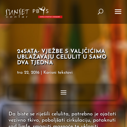
24SATA- VJEŽBE S VALJČIĆIMA
UBLAŽAVAJU CELULIT U SAMO
DVA TJEDNA
tra 22, 2016
|
Korisni tekstovi
Da biste se riješili celulita, potrebno je ojačati
vezivno tkivo, poboljšati cirkulaciju, potaknuti
rad limfe, smanjiti masnoće te ukloniti