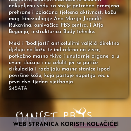
nakupljenu vodu za što je potrebna promjena
prehrane i pojačana tjelesna aktivnost, kažu
mag. kineziologije Ana-Marija Jagodić
Rukavina, osnivačica PBS centra, i Atja
Begonja, instruktorica Body tehnike.
Meki i “bodljasti” anticelulitni valjčići direktno
djeluju na kožu te indirektno na živce,
potkožno masno tkivo i unutarnje organe, a u
ovom slučaju i na celulit jer se potiče
cirkulacija i razbijaju masne stanice ispod
površine kože, koja postaje napetija već u
prva dva tjedna vježbanja.
24SATA
WEB STRANICA KORISTI KOLAČIĆE!