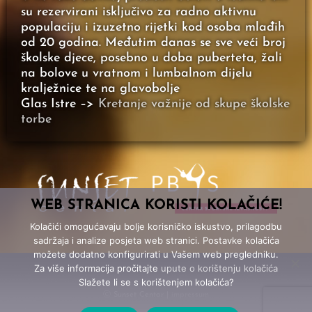
su rezervirani isključivo za radno aktivnu
populaciju i izuzetno rijetki kod osoba mlađih
od 20 godina. Međutim danas se sve veći broj
školske djece, posebno u doba puberteta, žali
na bolove u vratnom i lumbalnom dijelu
kralježnice te na glavobolje
Glas Istre –>
Kretanje važnije od skupe školske
torbe
WEB STRANICA KORISTI KOLAČIĆE!
Kolačići omogućavaju bolje korisničko iskustvo, prilagodbu
sadržaja i analize posjeta web stranici. Postavke kolačića
možete dodatno konfigurirati u Vašem web pregledniku.
Za više informacija pročitajte
upute o korištenju kolačića
Slažete li se s korištenjem kolačića?
Ⓒ Sunset Centar |
impressum