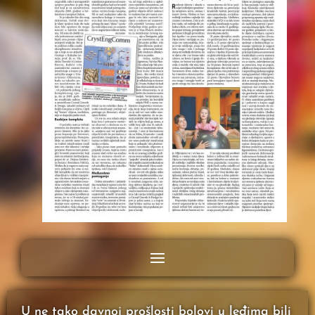
U ne tako davnoj prošlosti bolovi u leđima bili