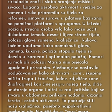
cirkulacija znači i slabo hranjenje mišića i
živaca. Lagana aerobna aktivnost i vježbe za
ramena i ruke pripremila su tijelo za
reformer, osnovnu spravu u pilatesu baziranoj
na pomičnoj platformi s oprugama. U ležećoj
poziciji, stručna osoba vrlo lako može uočiti
disbalanse između desne i lijeve strane tijela,
položaj glave, ramena, kralježnice i kukova.
Točnim uputama kako pomaknuti glavu,
ramena, kukove, položaj stopala tijelo se
dovelo u ispravan i optimalan položaj. Pomaci
su mali ali položaj Marija nije osjećala
ugodnim i prirodnim. Vježbanje se nastavilo
podučavanjem kako aktivirati ˝core˝, skupinu
mišića trupa ( trbušne, leđne, zdjelične zone i
dijafragme) koji čine jezgru našeg tijela, drže
unutarnje organe i bitni su radi pritiska koji se
stvara u abdomenu prilikom hodanja, dizanja
tereta i ostalih aktivnosti. To područje štiti
našu kralježnicu, posebno najpokretljiviji
lumbalni dio. Naučiti da se ˝core˝mora