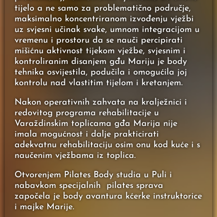
tijelo a ne samo za problematično područje,
maksimalno koncentriranom izvođenju vježbi
uz svjesni učinak svake, umnom integracijom u
vremenu i prostoru da se nauči percipirati
mišićnu aktivnost tijekom vježbe, svjesnim i
kontroliranim disanjem gđu Mariju je body
tehnika osvijestila, podučila i omogućila joj
kontrolu nad vlastitim tijelom i kretanjem.
Nakon operativnih zahvata na kralježnici i
redovitog programa rehabilitacije u
Varaždinskim toplicama gđa Marija nije
imala mogućnost i dalje prakticirati
adekvatnu rehabilitaciju osim onu kod kuće i s
naučenim vježbama iz toplica.
Otvorenjem Pilates Body studia u Puli i
nabavkom specijalnih pilates sprava
započela je body avantura kćerke instruktorice
i majke Marije.