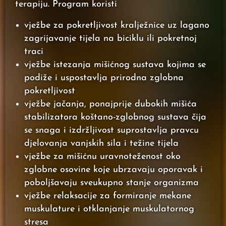
terapiju. Program koristi
vježbe za pokretljivost kralježnice uz lagano
zagrijavanje tijela na biciklu ili pokretnoj
traci
vježbe istezanja mišićnog sustava kojima se
podiže i uspostavlja prirodna zglobna
pokretljivost
vježbe jačanja, ponajprije dubokih mišića
stabilizatora koštano-zglobnog sustava čija
se snaga i izdržljivost suprostavlja pravcu
djelovanja vanjskih sila i težine tijela
vježbe za mišićnu uravnoteženost oko
zglobne osovine koje ubrzavaju oporavak i
poboljšavaju sveukupno stanje organizma
vježbe relaksacije za formiranje mekane
muskulature i otklanjanje muskulatornog
stresa