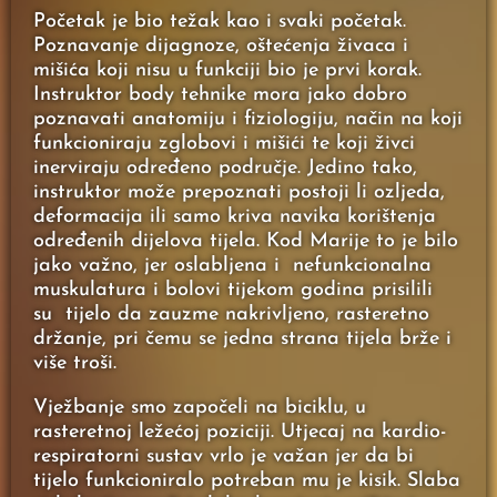
Početak je bio težak kao i svaki početak.
Poznavanje dijagnoze, oštećenja živaca i
mišića koji nisu u funkciji bio je prvi korak.
Instruktor body tehnike mora jako dobro
poznavati anatomiju i fiziologiju, način na koji
funkcioniraju zglobovi i mišići te koji živci
inerviraju određeno područje. Jedino tako,
instruktor može prepoznati postoji li ozljeda,
deformacija ili samo kriva navika korištenja
određenih dijelova tijela. Kod Marije to je bilo
jako važno, jer oslabljena i nefunkcionalna
muskulatura i bolovi tijekom godina prisilili
su tijelo da zauzme nakrivljeno, rasteretno
držanje, pri čemu se jedna strana tijela brže i
više troši.
Vježbanje smo započeli na biciklu, u
rasteretnoj ležećoj poziciji. Utjecaj na kardio-
respiratorni sustav vrlo je važan jer da bi
tijelo funkcioniralo potreban mu je kisik. Slaba