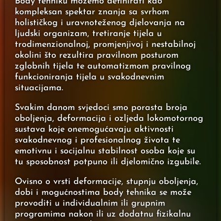
Body tehniku možemo definirati kao
kompleksan spektar znanja sa svrhom
holističkog i uravnoteženog djelovanja na
ljudski organizam, tretiranje tijela u
trodimenzionalnoj, promjenjivoj i nestabilnoj
okolini što rezultira pravilnom posturom
zglobnih tijela te automatizmom pravilnog
funkcioniranja tijela u svakodnevnim
situacijama.
Svakim danom svjedoci smo porasta broja
oboljenja, deformacija i ozljeda lokomotornog
sustava koje onemogućavaju aktivnosti
svakodnevnog i profesionalnog života te
emotivnu i socijalnu stabilnost osoba koje su
tu sposobnost potpuno ili djelomično izgubile.
Ovisno o vrsti deformacije, stupnju oboljenja,
dobi i mogućnostima body tehnika se može
provoditi u individualnim ili grupnim
programima nakon ili uz dodatnu fizikalnu