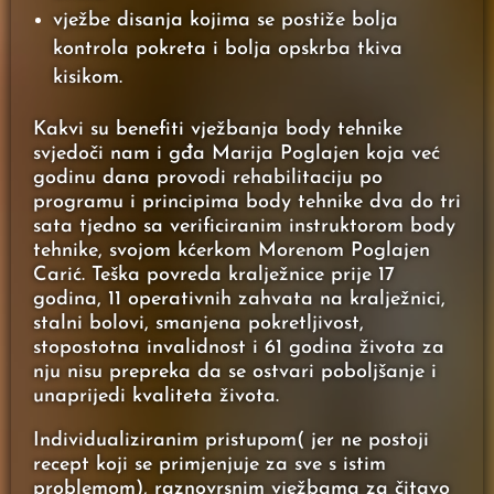
vježbe disanja kojima se postiže bolja
kontrola pokreta i bolja opskrba tkiva
kisikom.
Kakvi su benefiti vježbanja body tehnike
svjedoči nam i gđa Marija Poglajen koja već
godinu dana provodi rehabilitaciju po
programu i principima body tehnike dva do tri
sata tjedno sa verificiranim instruktorom body
tehnike, svojom kćerkom Morenom Poglajen
Carić. Teška povreda kralježnice prije 17
godina, 11 operativnih zahvata na kralježnici,
stalni bolovi, smanjena pokretljivost,
stopostotna invalidnost i 61 godina života za
nju nisu prepreka da se ostvari poboljšanje i
unaprijedi kvaliteta života.
Individualiziranim pristupom( jer ne postoji
recept koji se primjenjuje za sve s istim
problemom), raznovrsnim vježbama za čitavo