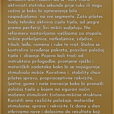
aktivirati stotinku sekunde prije ruku ili nogu
važno je kako bi opterećenje bilo
raspodijeljeno na sve segmente. Zato pilates
body tehnika aktivira cijelo tijelo, od jezgre
prema periferiji. Svi mišići sudjeluju. Na
reformeru nastavljamo vježbama za stopala,
mišiće potkoljenice, natkoljenice, zdjelice,
trbuh, leđa, ramena i ruke te vrat. Stalno se
kontrolira izvođenje pokreta, pravilan položaj
tijela i disanje. Pojava boli traži od
instruktora prilagodbe, promjene vježbi i
motoričkih zadataka kako bi se najsigurnije
stimuliralo mišiće. Koristimo i stability chair
pilates spravu, proprioceptivne rakvizite,
ljestve, gume i naše inovacije kako bi pronašli
položaj tijela u kojem na siguran način
možemo stimulirati živčano-mišićne strukture.
Koristili smo različite položaje, motoričke
stimulanse, sprave i rekvizite. Iz dana u dan
otkrivamo nove i dolazimo do rezultata koji