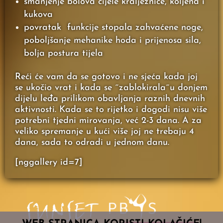
smanjenje bolova cijele kralježnice, koljena i
kukova
povratak funkcije stopala zahvaćene noge,
poboljšanje mehanike hoda i prijenosa sila,
bolja postura tijela
Reći će vam da se gotovo i ne sjeća kada joj
se ukočio vrat i kada se ˝zablokirala˝u donjem
dijelu leđa prilikom obavljanja raznih dnevnih
aktivnosti. Kada se to rijetko i dogodi nisu više
potrebni tjedni mirovanja, već 2-3 dana. A za
veliko spremanje u kući više joj ne trebaju 4
dana, sada to odradi u jednom danu.
[nggallery id=7]