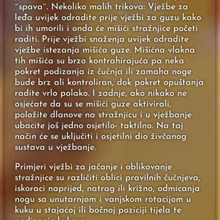
˝spava˝. Nekoliko malih trikova: Vježbe za
leđa uvijek odradite prije vježbi za guzu kako
bi ih umorili i onda će mišići stražnjice početi
raditi. Prije vježbi snaženja uvijek odradite
vježbe istezanja mišića guze. Mišićna vlakna
tih mišića su brzo kontrahirajuća pa neka
pokret podizanja iz čučnja ili zamaha noge
bude brz ali kontroliran, dok pokret opuštanja
radite vrlo polako. I zadnje, ako nikako ne
osjećate da su se mišići guze aktivirali,
položite dlanove na stražnjicu i u vježbanje
ubacite još jedno osjetilo- taktilno. Na taj
način će se uključiti i osjetilni dio živčanog
sustava u vježbanje.
Primjeri vježbi za jačanje i oblikovanje
stražnjice su različiti oblici pravilnih čučnjeva,
iskoraci naprijed, natrag ili križno, odmicanja
nogu sa unutarnjom i vanjskom rotacijom u
kuku u stajaćoj ili bočnoj poziciji tijela te