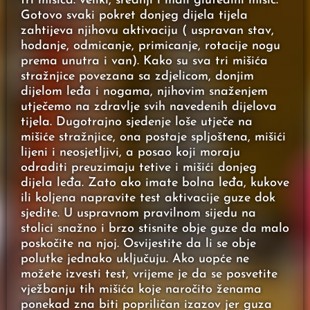
tri mišića: veliki, srednji i mali glutealni mišić.
Gotovo svaki pokret donjeg dijela tijela
zahtijeva njihovu aktivaciju ( uspravan stav,
hodanje, odmicanje, primicanje, rotacije nogu
prema unutra i van). Kako su sva tri mišića
stražnjice povezana sa zdjelicom, donjim
dijelom leđa i nogama, njihovim snaženjem
utječemo na zdravlje svih navedenih dijelova
tijela. Dugotrajno sjedenje loše utječe na
mišiće stražnjice, ona postaje spljoštena, mišići
lijeni i neosjetljivi, a posao koji moraju
odraditi preuzimaju tetive i mišići donjeg
dijela leđa. Zato ako imate bolna leđa, kukove
ili koljena napravite test aktivacije guze dok
sjedite. U uspravnom pravilnom sijedu na
stolici snažno i brzo stisnite obje guze da malo
poskočite na njoj. Osvijestite da li se obje
polutke jednako uključuju. Ako uopće ne
možete izvesti test, vrijeme je da se posvetite
vježbanju tih mišića koje naročito ženama
ponekad zna biti popriličan izazov jer guza