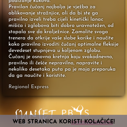
podizanje kukova.
Pravilan čučanj najbolja je vježba za
oblikovanje stražnjice, ali da bi ste ga
pravilno izveli treba cijeli kinetički lanac
mišića i zglobova biti dobro uravnotežen, od
stopala sve do kralježnice. Zamolite svoga
trenera da otkrije vaše slabe karike i naučite
kako pravilno izvoditi čučanj optimalne fleksije
devedeset stupnjeva u koljenom zglobu.
Čučanj je osnovna kretnja koju svakodnevno,
pravilno ili češće nepravilno, napravite i
nekoliko desetaka puta pa je moja preporuka
da ga naučite i koristite.
Regional Express
WEB STRANICA KORISTI KOLAČIĆE!