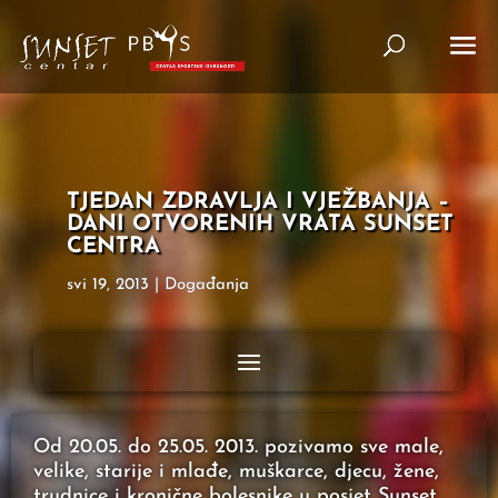
TJEDAN ZDRAVLJA I VJEŽBANJA –
DANI OTVORENIH VRATA SUNSET
CENTRA
svi 19, 2013
|
Događanja
Od 20.05. do 25.05. 2013. pozivamo sve male,
velike, starije i mlađe, muškarce, djecu, žene,
trudnice i kronične bolesnike u posjet Sunset