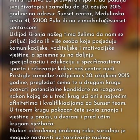
Ministrarstva za prosvjetu i šport, da pošalju
svoj životopis i zamolbu do 30. ožujka 2015.
godine na adresu: Sunset centar, Medulinska
cesta 41, 52100 Pula ili na e-mail:info@sunset-
centar.com
Uslijed širenja našeg tima želimo da nam se
priljuči jedna ili više osoba koje posjeduju
komunikacijske, voditeljske i motivacijske
vještine, a spremne su na daljnju
specijalizaciju i edukaciju u specifičnostima
sporta i rekreacije kakve naš centar nudi.
Pristigle zamolbe zaključno s 30. ožujkom 2015.
godine, pregledat ćemo te u drugom krugu
pozvati potencijalne kandidate na razgovor
nakon kojeg će u treći krug ući oni s najvećim
afinitetima i kvalifikiacijama za Sunset team.
U trećem krugu pokazat ćete svoja znanja i
vještine u praksi, u dvorani i pred užim
krugom vježbača.
Nakon odrađenog probnog roka, suradnju je
moguće nastaviti uz zasnivanje radnog